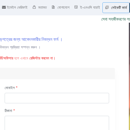
ইমেইল ভেরিফাই
মতামত
যোগাযোগ
ই-এনওসি যাচাই
সেইফটি ফার্ম
সেবা সহজীকরণের লক্ষ্য
ছাড়পত্রের জন্য আবেদনকারীর নিবন্ধন ফর্ম ।
িবন্ধন প্রক্রিয়া সম্পন্ন করুন ।
কর্মি/অফিসার
হলে এখানে
রেজিস্টার করবেন না।
মোবাইল
*
ঠিকানা
*