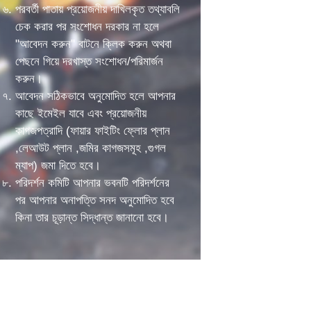
পরবর্তী পাতায় প্রয়োজনীয় দাখিলকৃত তথ্যাবলি
চেক করার পর সংশোধন দরকার না হলে
"আবেদন করুন" বাটনে ক্লিক করুন অথবা
পেছনে গিয়ে দরখাস্ত সংশোধন/পরিমার্জন
করুন।
আবেদন সঠিকভাবে অনুমোদিত হলে আপনার
কাছে ইমেইল যাবে এবং প্রয়োজনীয়
কাগজপত্রাদি (ফায়ার ফাইটিং ফ্লোর প্লান
,লেআউট প্লান ,জমির কাগজসমূহ ,গুগল
ম্যাপ) জমা দিতে হবে।
পরিদর্শন কমিটি আপনার ভবনটি পরিদর্শনের
পর আপনার অনাপত্তি সনদ অনুমোদিত হবে
কিনা তার চূড়ান্ত সিদ্ধান্ত জানানো হবে।