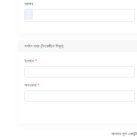
স্বাক্ষর
লগইন তথ্য (ইংরেজীতে লিখুন)
ইমেইল
*
পাসওয়ার্ড
*
আপনার পূর্বে একাউ